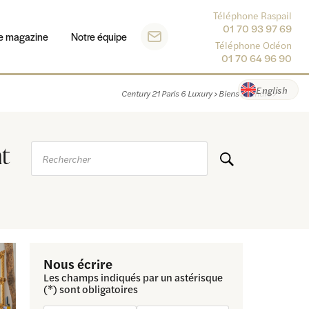
Téléphone Raspail
01 70 93 97 69
e magazine
Notre équipe
Téléphone Odéon
01 70 64 96 90
English
Century 21 Paris 6 Luxury
>
Biens à vendre
>
t
Rechercher
Nous écrire
Les champs indiqués par un astérisque
(*) sont obligatoires