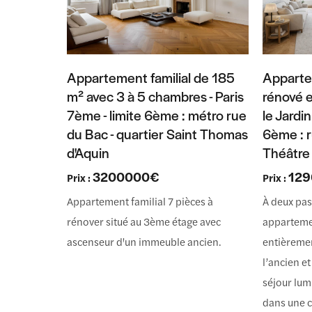
Appartement familial de 185
Apparte
m² avec 3 à 5 chambres - Paris
rénové e
7ème - limite 6ème : métro rue
le Jardi
du Bac - quartier Saint Thomas
6ème : r
d'Aquin
Théâtre
3200000€
12
Prix :
Prix :
Appartement familial 7 pièces à
À deux pa
rénover situé au 3ème étage avec
apparteme
ascenseur d'un immeuble ancien.
entièreme
l’ancien e
séjour lum
dans une 