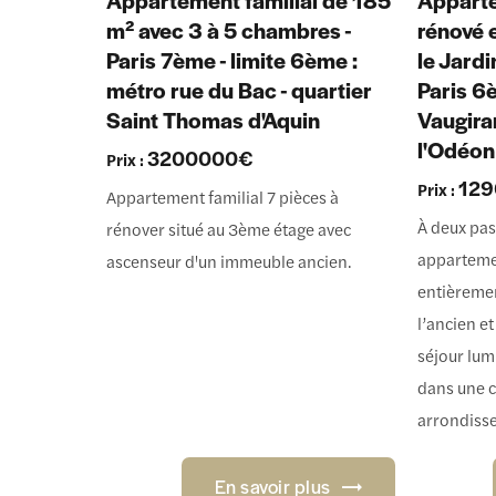
Appartement familial de 185
Appart
m² avec 3 à 5 chambres -
rénové 
Paris 7ème - limite 6ème :
le Jard
métro rue du Bac - quartier
Paris 6
Saint Thomas d'Aquin
Vaugira
l'Odéon
3200000€
Prix :
12
Prix :
Appartement familial 7 pièces à
À deux pa
rénover situé au 3ème étage avec
apparteme
ascenseur d'un immeuble ancien.
entièreme
l’ancien e
séjour lum
dans une 
arrondisse
En savoir plus