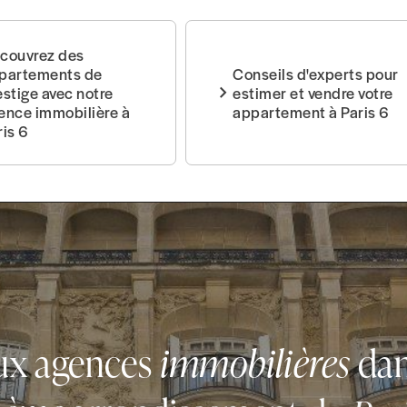
couvrez des
partements de
Conseils d'experts pour
estige avec notre
estimer et vendre votre
ence immobilière à
appartement à Paris 6
ris 6
ux
agences
immobilières
da