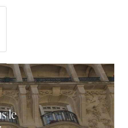
ns
le