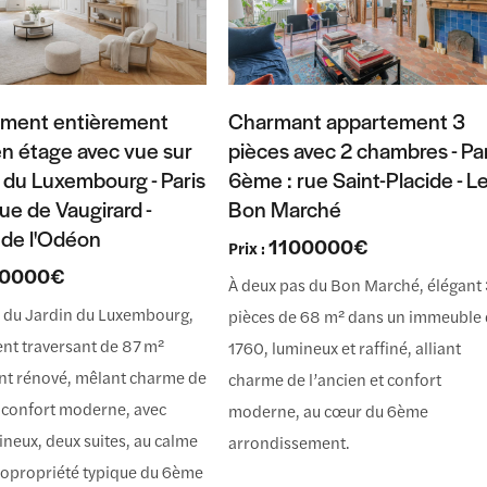
ment entièrement
Charmant appartement 3
n étage avec vue sur
pièces avec 2 chambres - Pa
n du Luxembourg - Paris
6ème : rue Saint-Placide - L
ue de Vaugirard -
Bon Marché
 de l'Odéon
1100000€
Prix :
90000€
À deux pas du Bon Marché, élégant
s du Jardin du Luxembourg,
pièces de 68 m² dans un immeuble
nt traversant de 87 m²
1760, lumineux et raffiné, alliant
nt rénové, mêlant charme de
charme de l’ancien et confort
t confort moderne, avec
moderne, au cœur du 6ème
ineux, deux suites, au calme
arrondissement.
copropriété typique du 6ème