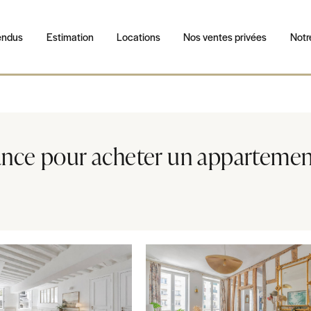
endus
Estimation
Locations
Nos ventes privées
Notr
iance pour acheter un appartemen