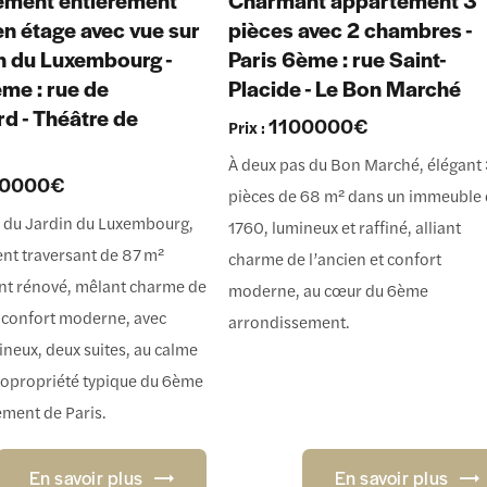
ement entièrement
Charmant appartement 3
en étage avec vue sur
pièces avec 2 chambres -
in du Luxembourg -
Paris 6ème : rue Saint-
ème : rue de
Placide - Le Bon Marché
rd - Théâtre de
1100000€
Prix :
À deux pas du Bon Marché, élégant
90000€
pièces de 68 m² dans un immeuble
s du Jardin du Luxembourg,
1760, lumineux et raffiné, alliant
nt traversant de 87 m²
charme de l’ancien et confort
nt rénové, mêlant charme de
moderne, au cœur du 6ème
t confort moderne, avec
arrondissement.
ineux, deux suites, au calme
copropriété typique du 6ème
ment de Paris.
En savoir plus
En savoir plus